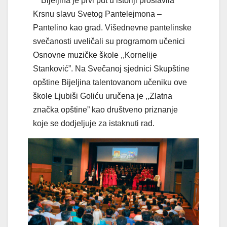
Bijeljina je prvi put u istoriji proslavila
Krsnu slavu Svetog Pantelejmona –
Pantelino kao grad. Višednevne pantelinske
svečanosti uveličali su programom učenici
Osnovne muzičke škole ,,Kornelije
Stanković”. Na Svečanoj sjednici Skupštine
opštine Bijeljina talentovanom učeniku ove
škole Ljubiši Goliću uručena je ,,Zlatna
značka opštine” kao društveno priznanje
koje se dodjeljuje za istaknuti rad.