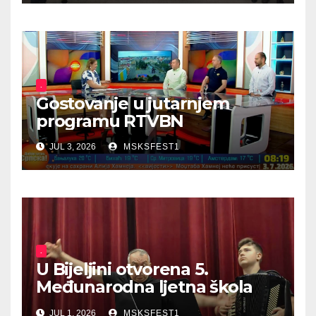
.
Gostovanje u jutarnjem
programu RTVBN
JUL 3, 2026
MSKSFEST1
.
U Bijeljini otvorena 5.
Međunarodna ljetna škola
harmonike
JUL 1, 2026
MSKSFEST1