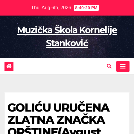
Skip
Thu. Aug 6th, 2026
8:40:21 PM
to
content
Muzička Škola Kornelije
Stanković
GOLIĆU URUČENA
ZLATNA ZNAČKA
OPŠTINE(Avgust