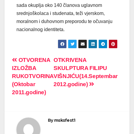
sada okuplja oko 140 članova uglavnom
srednjoškolaca i studenata, teži vjerskom,
moralnom i duhovnom preporodu te očuvanju
nacionalnog identiteta.
Post
OTVORENA
OTKRIVENA
IZLOŽBA
SKULPTURA FILIPU
navigation
RUKOTVORINA
VIŠNJIĆU(14.Septembar
(Oktobar
2012.godine)
2011.godine)
By
msksfest1