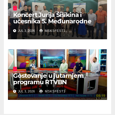
.
Koncert Jurija Šišikina i
učesnika 5. Međunarodne
ljetne škole harmonike
JUL 3, 2026
MSKSFEST1
.
Gostovanje u jutarnjem
programu RTVBN
JUL 3, 2026
MSKSFEST1