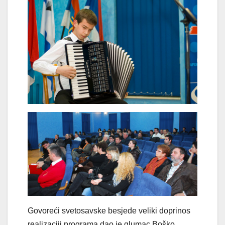
Govoreći svetosavske besjede veliki doprinos
realizaciji programa dao je glumac Boško