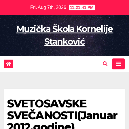
Skip
Fri. Aug 7th, 2026
11:21:42 PM
to
content
Muzička Škola Kornelije
Stanković
SVETOSAVSKE
SVEČANOSTI(Januar
2012.godine)