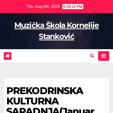
Skip
Thu. Aug 6th, 2026
6:28:24 PM
to
content
Muzička Škola Kornelije
Stanković
PREKODRINSKA
KULTURNA
SARADNJA(Januar