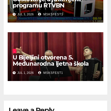
programu RTVBN
JUL 3, 2026
MSKSFEST1
.
U Bijeljini otvorena 5.
Međunarodna ljetna škola
harmonike
JUL 1, 2026
MSKSFEST1
Leave a Reply