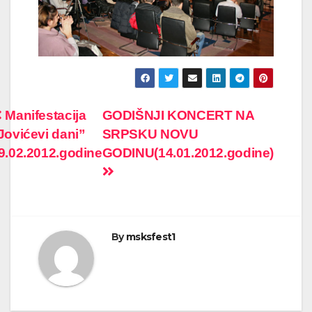
Post
Manifestacija
GODIŠNJI KONCERT NA
Jovićevi dani”
SRPSKU NOVU
navigation
9.02.2012.godine
GODINU(14.01.2012.godine)
By
msksfest1