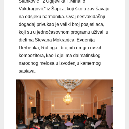
Stanković“ iz Ugljevika i „Mihailo
Vukdragović“ iz Šapca, koji školu završavaju
na odsjeku harmonika. Ovaj nesvakidašnji
događaj privukao je veliki broj posjetilaca,
koji su u jednočasovnom programu uživali u
djelima Stevana Mokranjca, Evgenija
Derbenka, Rolinga i brojnih drugih ruskih
kompozitora, kao i djelima dalmatinskog
narodnog melosa u izvođenju kamernog
sastava.