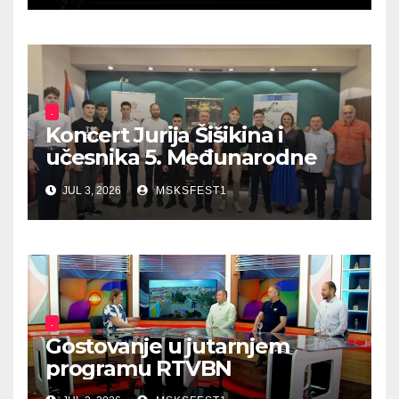
.
Koncert Jurija Šišikina i
učesnika 5. Međunarodne
ljetne škole harmonike
JUL 3, 2026
MSKSFEST1
.
Gostovanje u jutarnjem
programu RTVBN