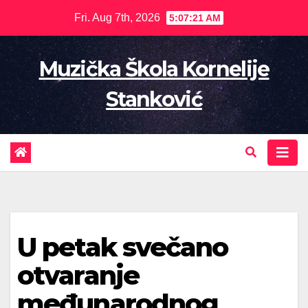
Skip
Fri. Aug 7th, 2026
5:07:22 AM
to
content
Muzička Škola Kornelije
Stanković
U petak svečano
otvaranje
međunarodnog