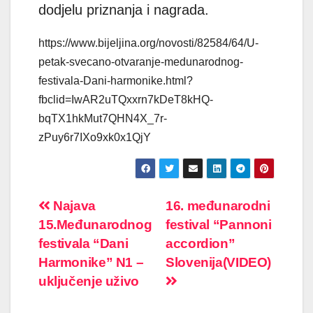
dodjelu priznanja i nagrada.
https://www.bijeljina.org/novosti/82584/64/U-
petak-svecano-otvaranje-medunarodnog-
festivala-Dani-harmonike.html?
fbclid=IwAR2uTQxxrn7kDeT8kHQ-
bqTX1hkMut7QHN4X_7r-
zPuy6r7IXo9xk0x1QjY
Post
Najava
16. međunarodni
15.Međunarodnog
festival “Pannoni
navigation
festivala “Dani
accordion”
Harmonike” N1 –
Slovenija(VIDEO)
uključenje uživo