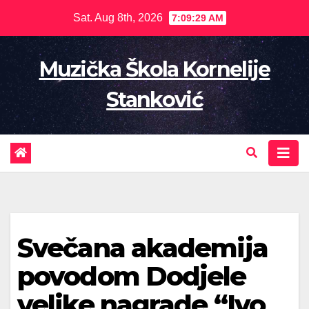
Skip
Sat. Aug 8th, 2026
7:09:30 AM
to
content
Muzička Škola Kornelije
Stanković
Svečana akademija
povodom Dodjele
velike nagrade “Ivo