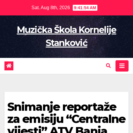
Skip
Sat. Aug 8th, 2026
9:41:54 AM
to
content
Muzička Škola Kornelije
Stanković
Snimanje reportaže
za emisiju “Centralne
vijesti” ATV Banja