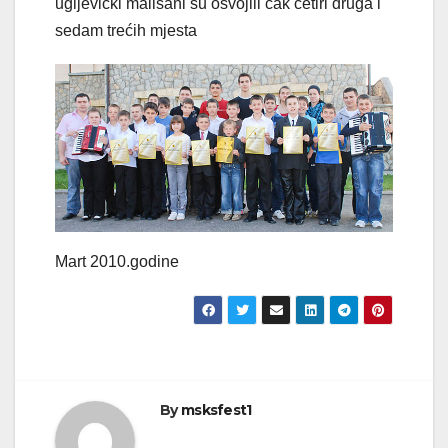
ugljevički mališani su osvojili čak četiri druga i
sedam trećih mjesta
Mart 2010.godine
By
msksfest1