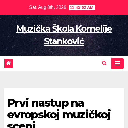
Skip
Sat. Aug 8th, 2026
11:45:03 AM
to
content
Muzička Škola Kornelije
Stanković
Prvi nastup na
evropskoj muzičkoj
sceni