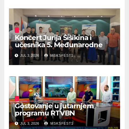
.
Koncert Jurija Šišikina i
učesnika 5. Međunarodne
ljetne škole harmonike
JUL 3, 2026
MSKSFEST1
.
Gostovanje u jutarnjem
programu RTVBN
JUL 3, 2026
MSKSFEST1