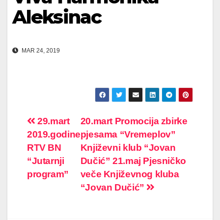
Aleksinac
MAR 24, 2019
Post
29.mart
20.mart Promocija zbirke
2019.godine
pjesama “Vremeplov”
navigation
RTV BN
Književni klub “Jovan
“Jutarnji
Dučić” 21.maj Pjesničko
program”
veče Književnog kluba
“Jovan Dučić”