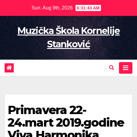
Skip
Sun. Aug 9th, 2026
6:31:44 AM
to
content
Muzička Škola Kornelije
Stanković
Primavera 22-
24.mart 2019.godine
Viva Harmonika