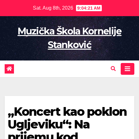
Skip
Sat. Aug 8th, 2026
9:04:22 AM
to
content
Muzička Škola Kornelije
Stanković
„Koncert kao poklon
Ugljeviku“: Na
prijemu kod