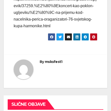
evik/37259.%E2%80%9Ekoncert-kao-poklon-
ugljeviku%E2%80%9C-na-prijemu-kod-
nacelnika-perica-oraganizatori-76-svjetskog-
kupa-harmonike.html
By
msksfest1
SLIČNE OBJAVE