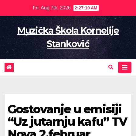
Skip
Fri. Aug 7th, 2026
2:27:11 AM
to
content
Muzička Škola Kornelije
Stanković
Gostovanje u emisiji
“Uz jutarnju kafu” TV
Nova 2.februar