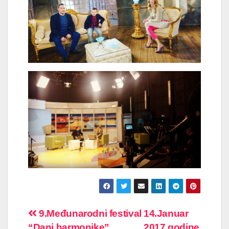
Post
9.Međunarodni festival
14.Januar
“Dani harmonike”
2017.godine