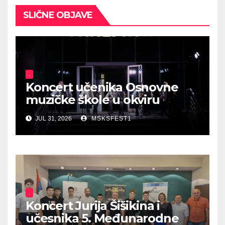
SLIČNE OBJAVE
.
Koncert učenika Osnovne
muzičke škole u okviru
manifestacije „Otvorena
JUL 31, 2026
MSKSFEST1
scena“
.
Koncert Jurija Šišikina i
učesnika 5. Međunarodne