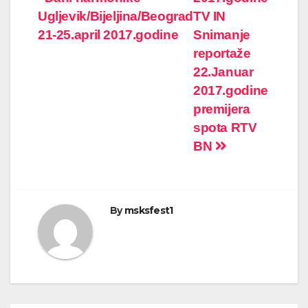
navigation
Ugljevik/Bijeljina/Beograd
TV IN
21-25.april 2017.godine
Snimanje
reportaže
22.Januar
2017.godine
premijera
spota RTV
BN
By
msksfest1