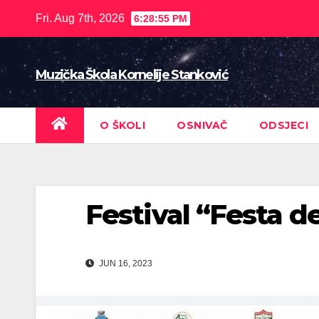
Skip
Fri. Aug 7th, 2026
6:28:56 PM
to
content
Muzička Škola Kornelije Stanković
O ŠKOLI
OSNIVAČ
ODSJECI
Festival “Festa de
JUN 16, 2023