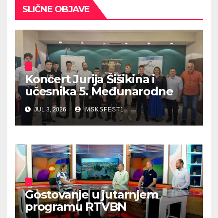
SLIČNE OBJAVE
.
Koncert Jurija Šišikina i
učesnika 5. Međunarodne
ljetne škole harmonike
JUL 3, 2026
MSKSFEST1
.
Gostovanje u jutarnjem
programu RTVBN