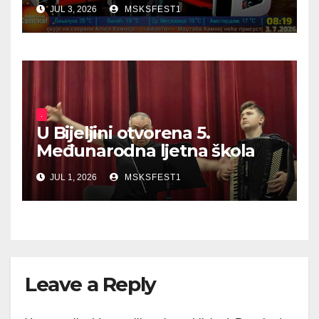
JUL 3, 2026
MSKSFEST1
.
U Bijeljini otvorena 5.
Međunarodna ljetna škola
harmonike
JUL 1, 2026
MSKSFEST1
Leave a Reply