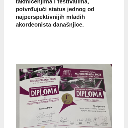
takmičenjima i festivalima,
potvrđujući status jednog od
najperspektivnijih mladih
akordeonista današnjice.