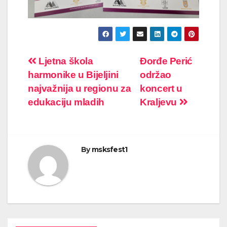
Post
Ljetna škola
Đorđe Perić
harmonike u Bijeljini
održao
navigation
najvažnija u regionu za
koncert u
edukaciju mladih
Kraljevu
By
msksfest1