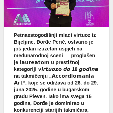
Petnaestogodišnji mladi virtuoz iz
Bijeljine, Đorđe Perić, ostvario je
još jedan izuzetan uspjeh na
međunarodnoj sceni — proglašen
je 𝗹𝗮𝘂𝗿𝗲𝗮𝘁𝗼𝗺 u prestižnoj
kategoriji 𝙫𝙞𝙧𝙩𝙪𝙤𝙯𝙤 𝙙𝙤 18 𝙜𝙤𝙙𝙞𝙣𝙖
na takmičenju „𝗔𝗰𝗰𝗼𝗿𝗱𝗶𝗼𝗺𝗮𝗻𝗶𝗮
𝗔𝗿𝘁“, koje se održava od 26. do 29.
juna 2025. godine u bugarskom
gradu Pleven. Iako ima svega 15
godina, Đorđe je dominirao u
konkurenciji starijih takmičara,