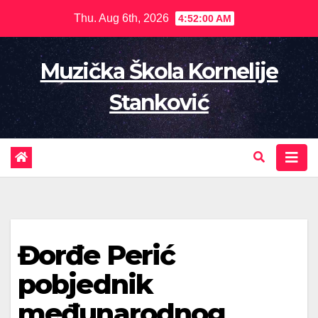
Skip
Thu. Aug 6th, 2026
4:52:00 AM
to
content
Muzička Škola Kornelije
Stanković
Đorđe Perić
pobjednik
međunarodnog