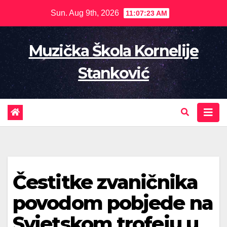
Skip
Sun. Aug 9th, 2026
11:07:24 AM
to
content
Muzička Škola Kornelije
Stanković
Čestitke zvaničnika
povodom pobjede na
Svjetskom trofeju u