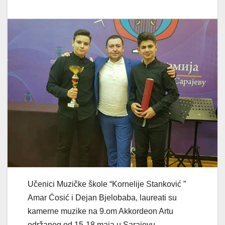
Učenici Muzičke škole “Kornelije Stanković ”
Amar Ćosić i Dejan Bjelobaba, laureati su
kamerne muzike na 9.om Akkordeon Artu
održanog od 15-18.maja u Sarajevu