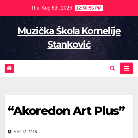
Skip
Thu. Aug 6th, 2026
12:50:56 PM
to
content
Muzička Škola Kornelije
Stanković
“Akoredon Art Plus”
MAY 18, 2018