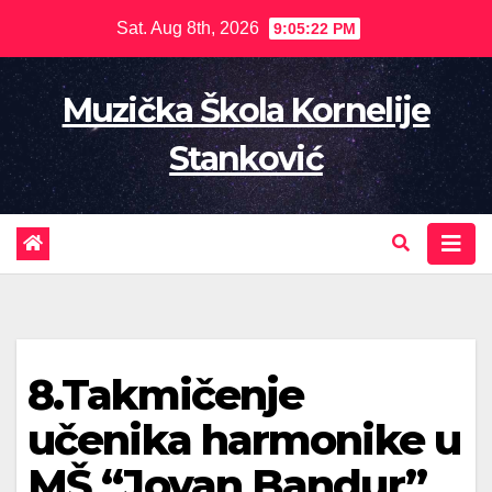
Skip
Sat. Aug 8th, 2026
9:05:23 PM
to
content
Muzička Škola Kornelije
Stanković
8.Takmičenje
učenika harmonike u
MŠ “Jovan Bandur”