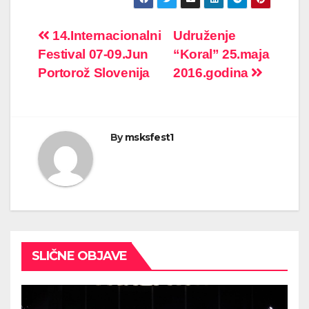
Post
14.Internacionalni
Udruženje
Festival 07-09.Jun
“Koral” 25.maja
navigation
Portorož Slovenija
2016.godina
By
msksfest1
SLIČNE OBJAVE