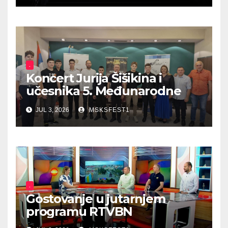
.
Koncert Jurija Šišikina i
učesnika 5. Međunarodne
ljetne škole harmonike
JUL 3, 2026
MSKSFEST1
.
Gostovanje u jutarnjem
programu RTVBN