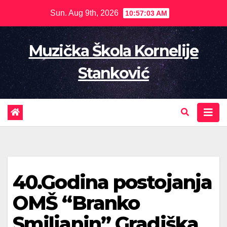
Skip
Sun. Aug 9th, 2026
10:57:04 AM
to
content
Muzička Škola Kornelije
Stanković
40.Godina postojanja
OMŠ “Branko
Smiljanin” Gradiška