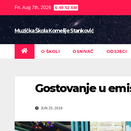
Skip
Fri. Aug 7th, 2026
6:49:54 AM
to
content
Muzička Škola Kornelije Stanković
O ŠKOLI
OSNIVAČ
ODSJECI
Gostovanje u emi
JUN 25, 2018