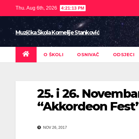
Skip
Thu. Aug 6th, 2026
4:21:16 PM
to
content
Muzička Škola Kornelije Stanković
O ŠKOLI
OSNIVAČ
ODSJECI
25. i 26. Novemba
“Akkordeon Fest”
NOV 26, 2017