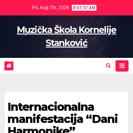
Skip
Fri. Aug 7th, 2026
8:07:38 AM
to
content
Muzička Škola Kornelije
Stanković
Internacionalna
manifestacija “Dani
Harmonike”