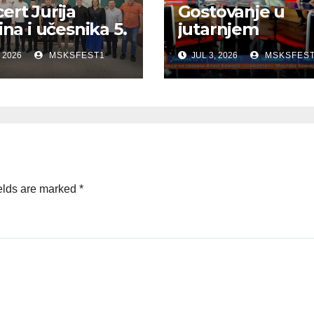
ert Jurija
Gostovanje u
ina i učesnika 5.
jutarnjem
unarodne
programu RTVB
 2026
MSKSFEST1
JUL 3, 2026
MSKSFES
ne škole
monike
elds are marked
*