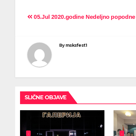
Post
05.Jul 2020.godine Nedeljno popodne
navigation
By
msksfest1
SLIČNE OBJAVE
.
.