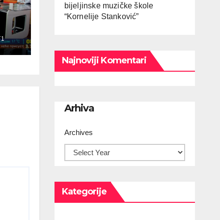
bijeljinske muzičke škole
“Kornelije Stanković”
N
T1
Najnoviji Komentari
Arhiva
Archives
Kategorije