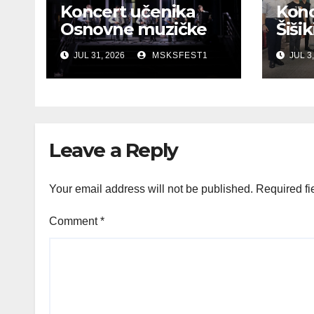
Koncert učenika
Konc
Osnovne muzičke
Šišik
škole u okviru
Međ
JUL 31, 2026
MSKSFEST1
JUL 3,
manifestacije
ljet
„Otvorena scena“
har
Leave a Reply
Your email address will not be published.
Required fi
Comment
*