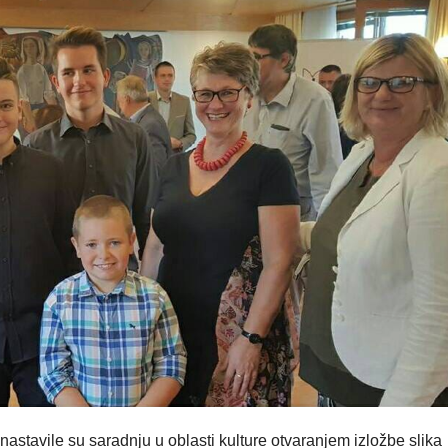
nastavile su saradnju u oblasti kulture otvaranjem izložbe slika